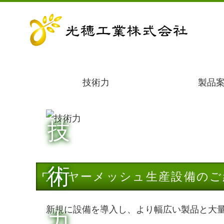
技術力
製品
技
術
ワイヤーメッシュ生産設備のご
新規に設備を導入し、より幅広い製品と大
力